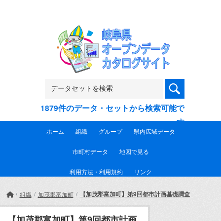
Skip to main content
1879件のデータ・セットから検索可能で
す
ホーム
組織
グループ
県内広域データ
市町村データ
地図で見る
利用方法・利用規約
リンク
【加茂郡富加町】第9回都市計画基礎調査
組織
加茂郡富加町
【加茂郡富加町】第9回都市計画