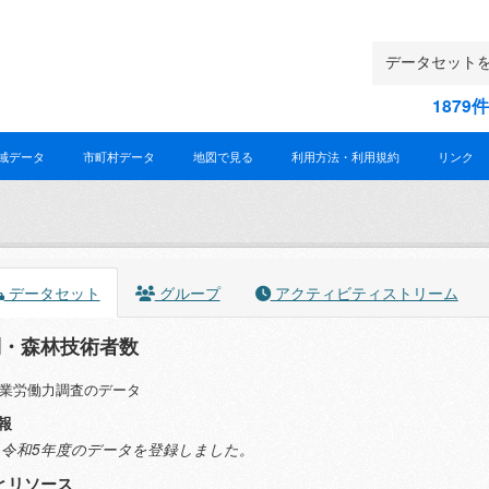
187
域データ
市町村データ
地図で見る
利用方法・利用規約
リンク
データセット
グループ
アクティビティストリーム
別・森林技術者数
業労働力調査のデータ
報
2.5 令和5年度のデータを登録しました。
とリソース