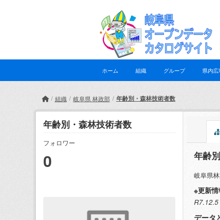
Skip to main content
ホーム
組織
グループ
県内広
年齢別・森林技術者数
組織
岐阜県 林政部
年齢別・森林技術者数
フォロワー
年齢
0
岐阜県林
※更新情
R7.1
データ