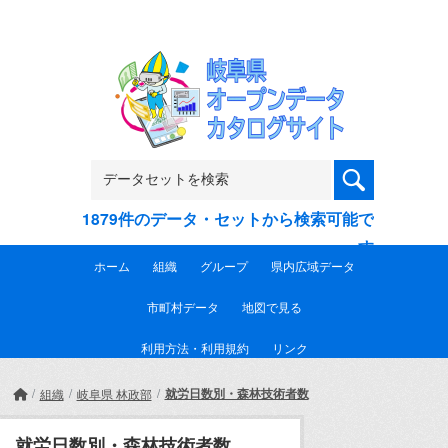
Skip to main content
1879件のデータ・セットから検索可能で
す
ホーム
組織
グループ
県内広域データ
市町村データ
地図で見る
利用方法・利用規約
リンク
就労日数別・森林技術者数
組織
岐阜県 林政部
就労日数別・森林技術者数