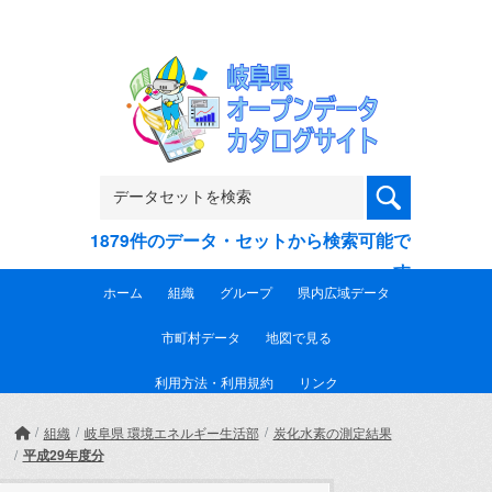
Skip to main content
1879件のデータ・セットから検索可能で
す
ホーム
組織
グループ
県内広域データ
市町村データ
地図で見る
利用方法・利用規約
リンク
組織
岐阜県 環境エネルギー生活部
炭化水素の測定結果
平成29年度分