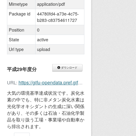
Mimetype
application/pdf
Package id
44780fd4-a73e-4c75-
b283-c83754611727
Position
0
State
active
Url type
upload
平成29年度分
ダウンロード
https://gifu-opendata.pref.gifu.lg.jp/dataset/44780fd4-a73e-4c75-b283-c83754611727/resource/f2fb7050-9273-4ffc-a8d2-9ffda101cf68/download/29ch4.pdf
URL:
大気の環境基準達成状況です。炭化水
素の中でも、特に非メタン炭化水素は
光化学オキシダントの生成に深い関係
があり、その多くは石油・石油化学製
品を取り扱う工場・事業場や自動車か
ら排出されます。