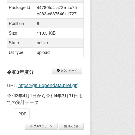
Package id
44780fd4-a73e-4c75-
b283-c83754611727
Position
8
Size
110.3 KiB
State
active
Url type
upload
令和3年度分
ダウンロード
https://gifu-opendata.pref.gifu.lg.jp/dataset/44780fd4-a73e-4c75-b283-c83754611727/resource/684a76ea-d018-41b4-a7e2-54ecbdc662f2/download/r3_hc.pdf
URL:
令和3年4月1日から令和4年3月31日ま
での集計データ
PDF
フルスクリーン
埋めこみ