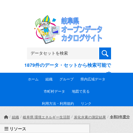
Skip to main content
1879件のデータ・セットから検索可能で
す
ホーム
組織
グループ
県内広域データ
市町村データ
地図で見る
利用方法・利用規約
リンク
令和3年度分
組織
岐阜県 環境エネルギー生活部
炭化水素の測定結果
リソース