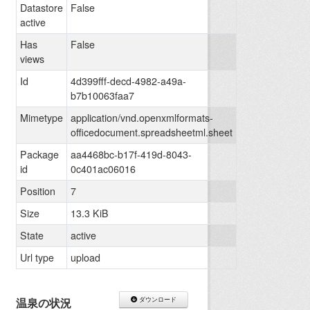
Datastore
False
active
Has
False
views
Id
4d399fff-decd-4982-a49a-
b7b10063faa7
Mimetype
application/vnd.openxmlformats-
officedocument.spreadsheetml.sheet
Package
aa4468bc-b17f-419d-8043-
id
0c401ac06016
Position
7
Size
13.3 KiB
State
active
Url type
upload
温泉の状況
ダウンロード