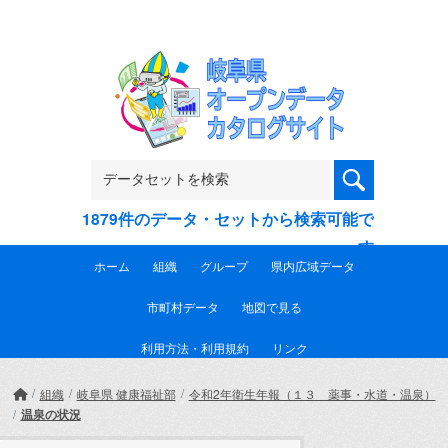
Skip to main content
1879件のデータ・セットから検索可能で
す
ホーム
組織
グループ
県内広域データ
市町村データ
地図で見る
利用方法・利用規約
リンク
組織
岐阜県 健康福祉部
令和2年衛生年報（１３ 薬事・水道・温泉）
温泉の状況