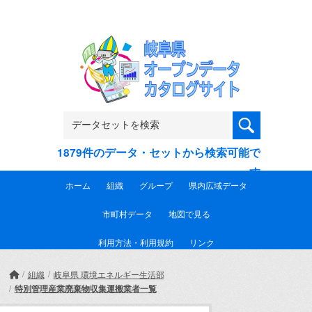
Skip to main content
1879件のデータ・セットから検索可能で
す
ホーム
組織
グループ
県内広域データ
市町村データ
地図で見る
利用方法・利用規約
リンク
組織
岐阜県 環境エネルギー生活部
特別管理産業廃棄物収集運搬業者一覧