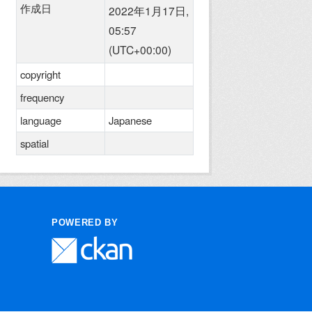
作成日
2022年1月17日,
05:57
(UTC+00:00)
copyright
frequency
language
Japanese
spatial
POWERED BY