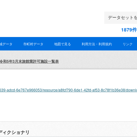
187
域データ
市町村データ
地図で見る
利用方法・利用規約
リンク
令和5年3月末旅館業許可施設一覧表
d92-4639-adcd-6e767e966053/resource/a8fcf790-6de1-42fd-af53-8c78f1b36e38/downl
ディクショナリ