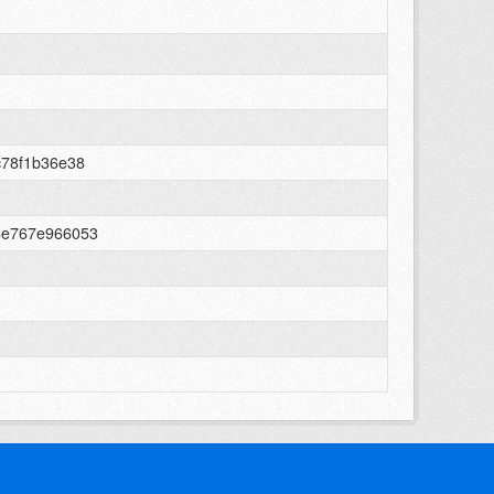
c78f1b36e38
-6e767e966053