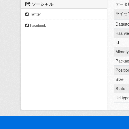
ソーシャル
データ
ライセ
Twitter
Datasto
Facebook
Has vi
Id
Mimety
Packag
Positio
Size
State
Url typ