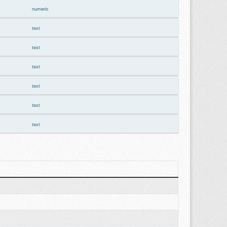
numeric
text
text
text
text
text
text