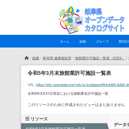
Skip to main content
ホーム
組織
グループ
県内広
組織
岐阜県 健康福祉部
旅館業許可施設一覧表（2023）
令和5年3月末旅館業許可施設一覧表
https://gifu-opendata.pref.gifu.lg.jp/dataset/f94cfd69-6
URL:
令和5年3月31日現在における旅館業全許可施設一覧
このリソースのために作成されたビューはまだありません
リソース
データ
令和5年3月末旅館業許可施設一覧表