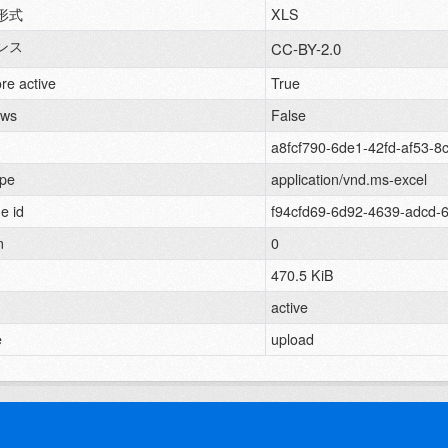
形式
XLS
ンス
CC-BY-2.0
re active
True
ews
False
a8fcf790-6de1-42fd-af53-8
pe
application/vnd.ms-excel
e id
f94cfd69-6d92-4639-adcd
n
0
470.5 KiB
active
e
upload