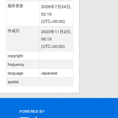
最終更新
2026年7月24日,
02:19
(UTC+00:00)
作成日
2023年11月2日,
06:19
(UTC+00:00)
copyright
frequency
language
Japanese
spatial
POWERED BY