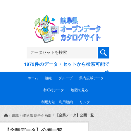
Skip to main content
1879件のデータ・セットから検索可能で
す
ホーム
組織
グループ
県内広域データ
市町村データ
地図で見る
利用方法・利用規約
リンク
【全県データ】公園一覧
組織
岐阜県 総合企画部
【全県データ】公園一覧