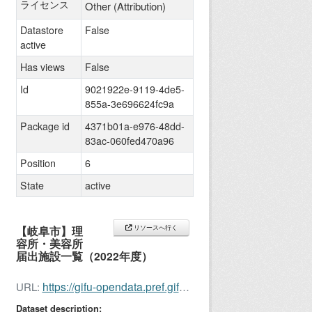
ライセンス
Other (Attribution)
Datastore
False
active
Has views
False
Id
9021922e-9119-4de5-
855a-3e696624fc9a
Package id
4371b01a-e976-48dd-
83ac-060fed470a96
Position
6
State
active
【岐阜市】理
リソースへ行く
容所・美容所
届出施設一覧（2022年度）
https://gifu-opendata.pref.gifu.lg.jp/dataset/c212016-055
URL:
Dataset description: