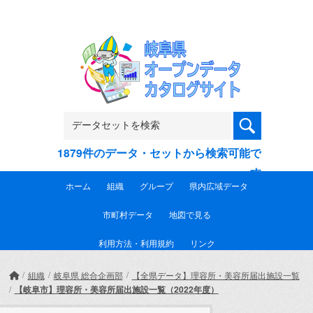
Skip to main content
1879件のデータ・セットから検索可能で
す
ホーム
組織
グループ
県内広域データ
市町村データ
地図で見る
利用方法・利用規約
リンク
組織
岐阜県 総合企画部
【全県データ】理容所・美容所届出施設一覧
【岐阜市】理容所・美容所届出施設一覧（2022年度）