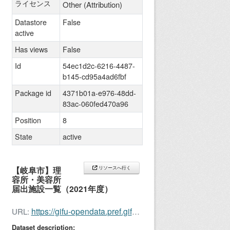
ライセンス
Other (Attribution)
Datastore
False
active
Has views
False
Id
54ec1d2c-6216-4487-
b145-cd95a4ad6fbf
Package id
4371b01a-e976-48dd-
83ac-060fed470a96
Position
8
State
active
【岐阜市】理
リソースへ行く
容所・美容所
届出施設一覧（2021年度）
https://gifu-opendata.pref.gifu.lg.jp/dataset/c212016-042
URL:
Dataset description: