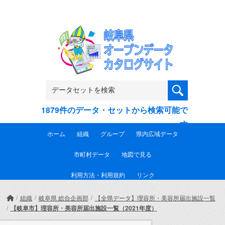
Skip to main content
1879件のデータ・セットから検索可能で
す
ホーム
組織
グループ
県内広域データ
市町村データ
地図で見る
利用方法・利用規約
リンク
組織
岐阜県 総合企画部
【全県データ】理容所・美容所届出施設一覧
【岐阜市】理容所・美容所届出施設一覧（2021年度）