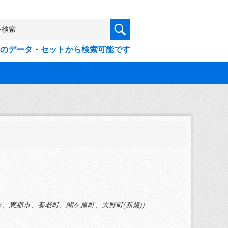
9件のデータ・セットから検索可能です
垣市、恵那市、養老町、関ケ原町、大野町(新規))
)