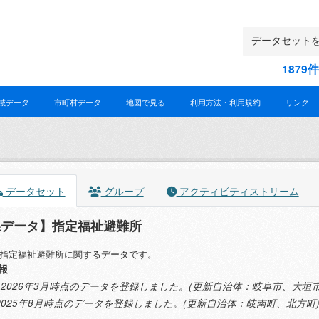
187
域データ
市町村データ
地図で見る
利用方法・利用規約
リンク
データセット
グループ
アクティビティストリーム
県データ】指定福祉避難所
指定福祉避難所に関するデータです。
報
.19 2026年3月時点のデータを登録しました。(更新自治体：岐阜市、大
.3 2025年8月時点のデータを登録しました。(更新自治体：岐南町、北方町