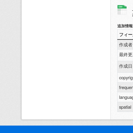
追加情報
フィー
作成者
最終更
作成日
copyrig
freque
langua
spatial