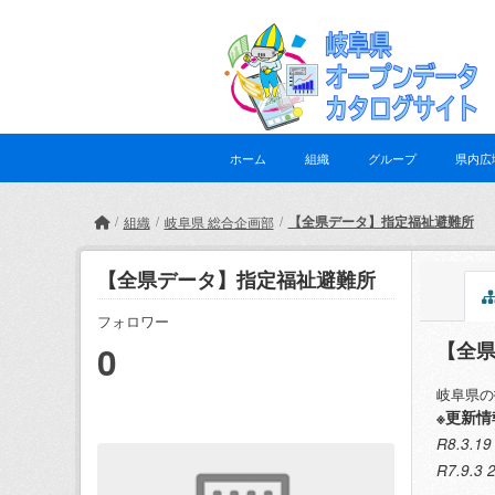
Skip to main content
ホーム
組織
グループ
県内広
【全県データ】指定福祉避難所
組織
岐阜県 総合企画部
【全県データ】指定福祉避難所
フォロワー
【全
0
岐阜県の
※更新情
R8.3
R7.9