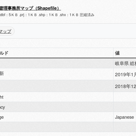
管理事務所マップ（Shapefile）
.dbf：5ＫＢ .prj：1ＫＢ .shp：1ＫＢ .shx：1ＫＢ 圧縮済み
マップ
ルド
値
岐阜県 総
新
2019年1月
2018年12
ht
ncy
ge
Japanese