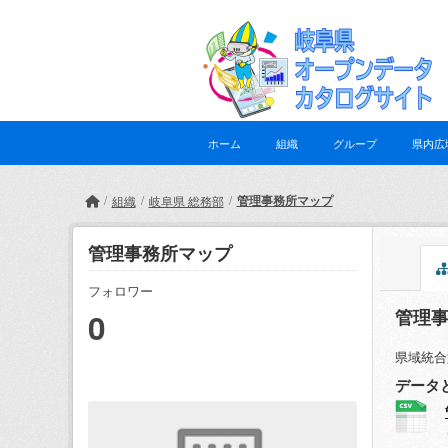
Skip to main content
ホーム
組織
グループ
県内広
管理事務所マップ
組織
岐阜県 総務部
管理事務所マップ
フォロワー
管理
0
県域統合
データ