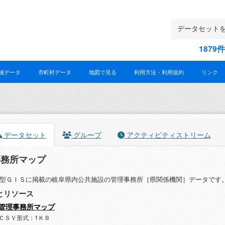
187
域データ
市町村データ
地図で見る
利用方法・利用規約
リンク
データセット
グループ
アクティビティストリーム
事務所マップ
型ＧＩＳに掲載の岐阜県内公共施設の管理事務所［県関係機関］データです。（
とリソース
管理事務所マップ
ＣＳＶ形式：1ＫＢ