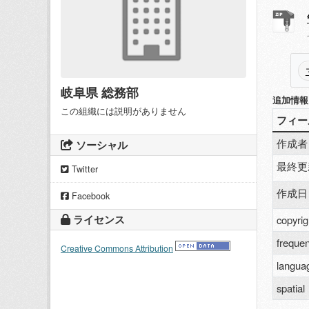
岐阜県 総務部
追加情報
この組織には説明がありません
フィー
作成者
ソーシャル
最終更
Twitter
作成日
Facebook
ライセンス
copyrig
freque
Creative Commons Attribution
langua
spatial