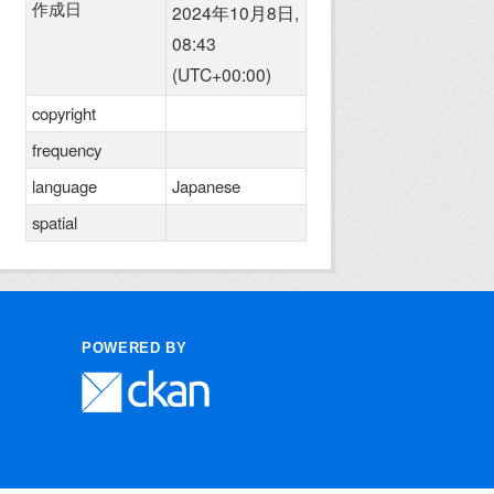
作成日
2024年10月8日,
08:43
(UTC+00:00)
copyright
frequency
language
Japanese
spatial
POWERED BY