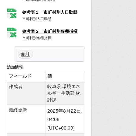
参考表１ 市町村別人口動態
市町村別人口動態
参考表２ 市町村別各種指標
市町村別各種指標
統計
追加情報
フィールド
値
作成者
岐阜県 環境エネ
ルギー生活部 統
計課
最終更新
2025年8月22日,
04:06
(UTC+00:00)