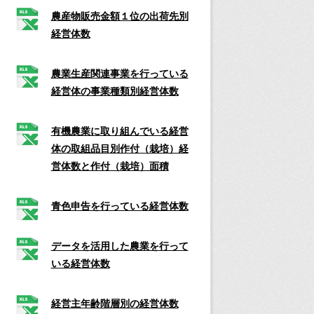
農産物販売金額１位の出荷先別
経営体数
農業生産関連事業を行っている
経営体の事業種類別経営体数
有機農業に取り組んでいる経営
体の取組品目別作付（栽培）経
営体数と作付（栽培）面積
青色申告を行っている経営体数
データを活用した農業を行って
いる経営体数
経営主年齢階層別の経営体数