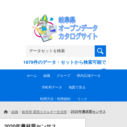
Skip to main content
1879件のデータ・セットから検索可能で
す
ホーム
組織
グループ
県内広域データ
市町村データ
地図で見る
利用方法・利用規約
リンク
2020年農林業センサス
組織
岐阜県 環境エネルギー生活部
2020年農林業センサス