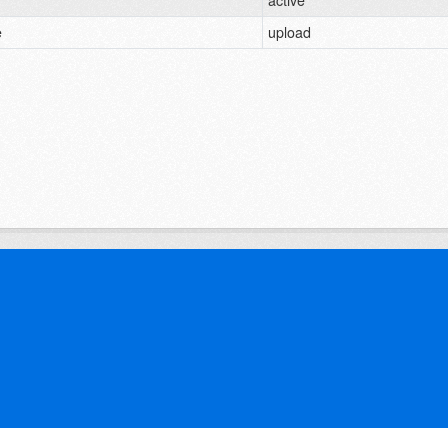
active
e
upload