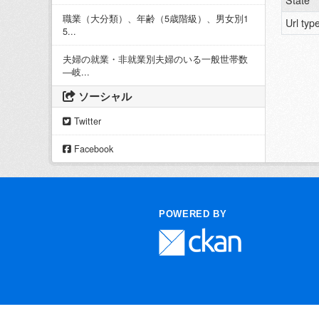
State
職業（大分類）、年齢（5歳階級）、男女別1
Url typ
5...
夫婦の就業・非就業別夫婦のいる一般世帯数
―岐...
ソーシャル
Twitter
Facebook
POWERED BY