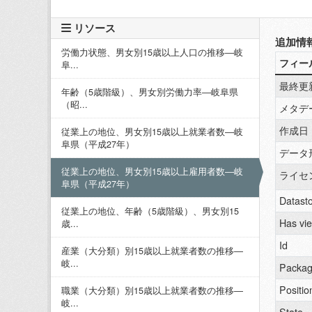
リソース
追加情
労働力状態、男女別15歳以上人口の推移―岐
フィー
阜...
最終更
年齢（5歳階級）、男女別労働力率―岐阜県
（昭...
メタデ
作成日
従業上の地位、男女別15歳以上就業者数―岐
阜県（平成27年）
データ
従業上の地位、男女別15歳以上雇用者数―岐
ライセ
阜県（平成27年）
Datasto
従業上の地位、年齢（5歳階級）、男女別15
Has vi
歳...
Id
産業（大分類）別15歳以上就業者数の推移―
岐...
Packag
Positio
職業（大分類）別15歳以上就業者数の推移―
岐...