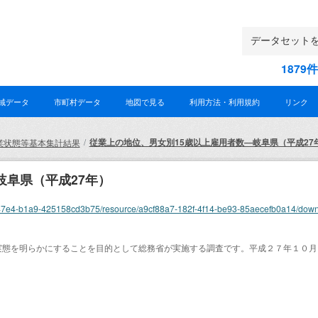
187
域データ
市町村データ
地図で見る
利用方法・利用規約
リンク
従業上の地位、男女別15歳以上雇用者数―岐阜県（平成27
業状態等基本集計結果
岐阜県（平成27年）
9b6c-47e4-b1a9-425158cd3b75/resource/a9cf88a7-182f-4f14-be93-85aecefb0a14/do
実態を明らかにすることを目的として総務省が実施する調査です。平成２７年１０月