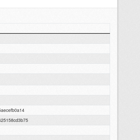
5aecefb0a14
425158cd3b75