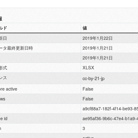
報
ルド
値
新日
2019年1月22日
ータ最終更新日時
2019年1月21日
2019年1月21日
形式
XLSX
ンス
cc-by-21-jp
re active
False
ews
False
a9cf88a7-182f-4f14-be93-8
e id
ae95af36-9b6c-47e4-b1a9-
n
3