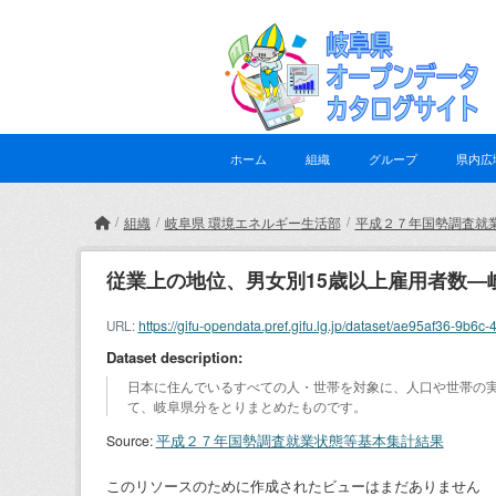
Skip to main content
ホーム
組織
グループ
県内広
組織
岐阜県 環境エネルギー生活部
平成２７年国勢調査就
従業上の地位、男女別15歳以上雇用者数―
https://gifu-opendata.pref.gifu.lg.jp/dataset/ae95af36-
URL:
Dataset description:
日本に住んでいるすべての人・世帯を対象に、人口や世帯の
て、岐阜県分をとりまとめたものです。
平成２７年国勢調査就業状態等基本集計結果
Source:
このリソースのために作成されたビューはまだありません