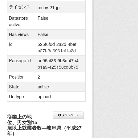
ライセンス
cc-by-21-jp
Datastore
False
active
Has views
False
Id
525f0fdd-2a2d-4bef-
a27f-3a6961cf1a2d
Package id
ae95af36-9b6c-47e4-
b1a9-425158cd3b75
Position
2
State
active
Url type
upload
従業上の地
ダウンロード
位、男女別15
歳以上就業者数―岐阜県（平成27
年）