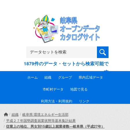
Skip to main content
1879件のデータ・セットから検索可能で
す
ホーム
組織
グループ
県内広域データ
市町村データ
地図で見る
利用方法・利用規約
リンク
組織
岐阜県 環境エネルギー生活部
平成２７年国勢調査就業状態等基本集計結果
従業上の地位、男女別15歳以上就業者数―岐阜県（平成27年）