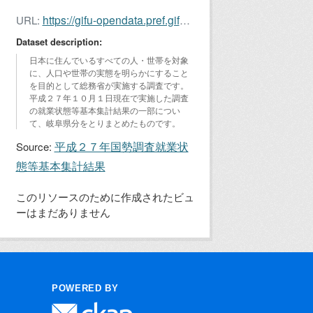
https://gifu-opendata.pref.gifu.lg.jp/dataset/ae95af36-9b6c-47e4-b1a9-425158cd3b75/resource/525f0fdd-2a2d-4bef-a27f-3a6961cf1a2d/download/kokuchosyugyo2015-3.xlsx
URL:
Dataset description:
日本に住んでいるすべての人・世帯を対象
に、人口や世帯の実態を明らかにすること
を目的として総務省が実施する調査です。
平成２７年１０月１日現在で実施した調査
の就業状態等基本集計結果の一部につい
て、岐阜県分をとりまとめたものです。
平成２７年国勢調査就業状
Source:
態等基本集計結果
このリソースのために作成されたビュ
ーはまだありません
POWERED BY