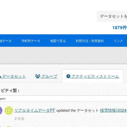
187
域データ
市町村データ
地図で見る
利用方法・利用規約
リンク
データセット
グループ
アクティビティストリーム
ィビティ型
リアルタイムデータPF
積雪情報(2024
updated the データセット
2 年前