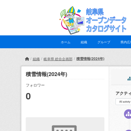
Skip to main content
ホーム
組織
グループ
県内広
積雪情報(2024年)
組織
岐阜県 総合企画部
積雪情報(2024年)
フォロワー
0
アクテ