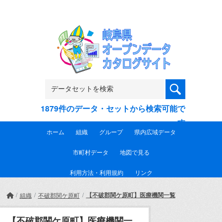
Skip to main content
1879件のデータ・セットから検索可能で
す
ホーム
組織
グループ
県内広域データ
市町村データ
地図で見る
利用方法・利用規約
リンク
【不破郡関ケ原町】医療機関一覧
組織
不破郡関ケ原町
【不破郡関ケ原町】医療機関一