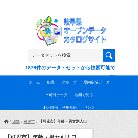
Skip to main content
1879件のデータ・セットから検索可能で
す
ホーム
組織
グループ
県内広域データ
市町村データ
地図で見る
利用方法・利用規約
リンク
【可児市】年齢・男女別人口
組織
可児市
【可児市】年齢・男女別人口