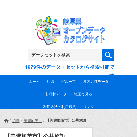
Skip to main content
1879件のデータ・セットから検索可能で
す
ホーム
組織
グループ
県内広域データ
市町村データ
地図で見る
利用方法・利用規約
リンク
【美濃加茂市】公共施設
組織
美濃加茂市
【美濃加茂市】公共施設