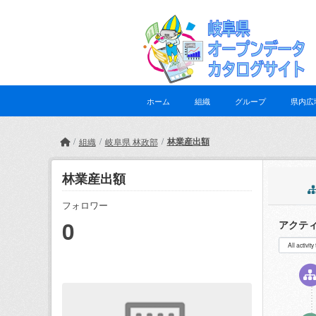
Skip to main content
ホーム
組織
グループ
県内広
林業産出額
組織
岐阜県 林政部
林業産出額
フォロワー
0
アクテ