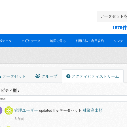
187
域データ
市町村データ
地図で見る
利用方法・利用規約
リンク
データセット
グループ
アクティビティストリーム
ィビティ型
管理ユーザー
林業産出額
updated the データセット
8 年前