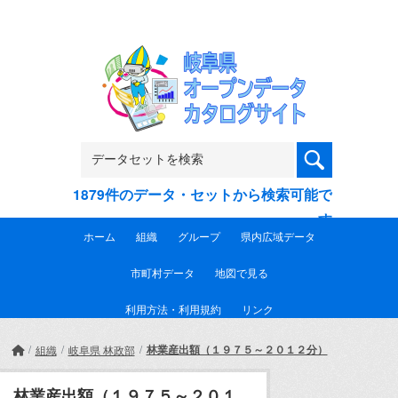
Skip to main content
1879件のデータ・セットから検索可能で
す
ホーム
組織
グループ
県内広域データ
市町村データ
地図で見る
利用方法・利用規約
リンク
林業産出額（１９７５～２０１２分）
組織
岐阜県 林政部
林業産出額（１９７５～２０１