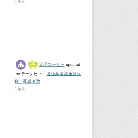
8 年前
管理ユーザー
updated
各種学級講座開設
the データセット
数、受講者数
8 年前