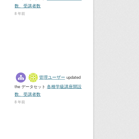
数、受講者数
8 年前
管理ユーザー
updated
各種学級講座開設
the データセット
数、受講者数
8 年前