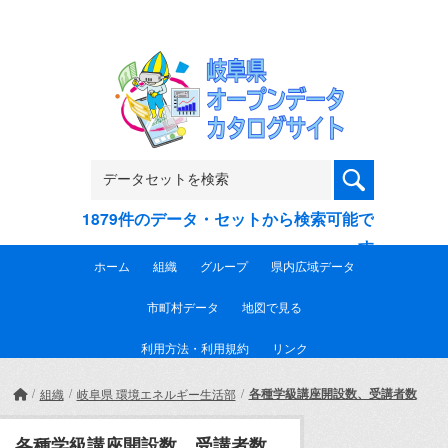
Skip to main content
1879件のデータ・セットから検索可能で
す
ホーム
組織
グループ
県内広域データ
市町村データ
地図で見る
利用方法・利用規約
リンク
各種学級講座開設数、受講者数
組織
岐阜県 環境エネルギー生活部
各種学級講座開設数、受講者数