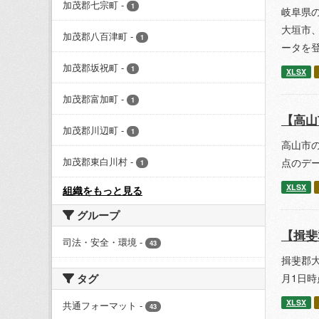
加茂郡七宗町
-
1
岐阜県の
大垣市、
加茂郡八百津町
-
1
ータを
加茂郡坂祝町
-
1
XLSX
加茂郡富加町
-
1
【高山
加茂郡川辺町
-
1
高山市の
加茂郡東白川村
-
点のデ
1
XLSX
組織をもっと見る
グループ
【揖斐
司法・安全・環境
-
43
揖斐郡大
タグ
月1日
XLSX
共通フォーマット
-
43