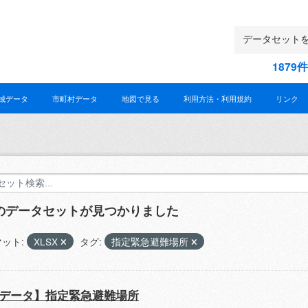
187
域データ
市町村データ
地図で見る
利用方法・利用規約
リンク
件のデータセットが見つかりました
ット:
XLSX
タグ:
指定緊急避難場所
データ】指定緊急避難場所