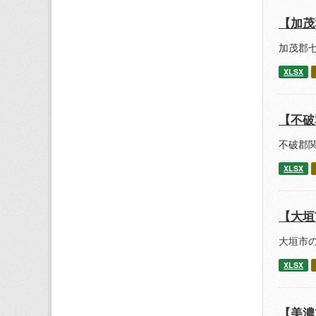
【加茂
加茂郡七
XLSX
【不破
不破郡関
XLSX
【大垣
大垣市の
XLSX
【美濃