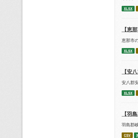
XLSX
【恵那
恵那市の
XLSX
【安八
安八郡安
XLSX
【羽島
羽島郡岐
CSV