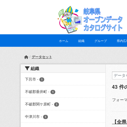
Skip to main content
ホーム
組織
グループ
県内広
データセット
組織
下呂市
-
1
43 
不破郡垂井町
-
1
フォーマ
不破郡関ケ原町
-
1
中津川市
-
1
【全県