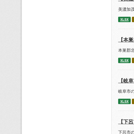
美濃加茂
XLSX
【本巣
本巣郡北
XLSX
【岐阜
岐阜市の
XLSX
【下呂
下呂市の