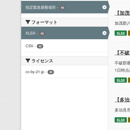
指定緊急避難場所
-
43
【加茂
フォーマット
加茂郡八
XLSX
-
XLSX
43
CSV
-
42
【不破
ライセンス
不破郡垂
1日時
cc-by-21-jp
-
43
XLSX
【多治
多治見市
XLSX