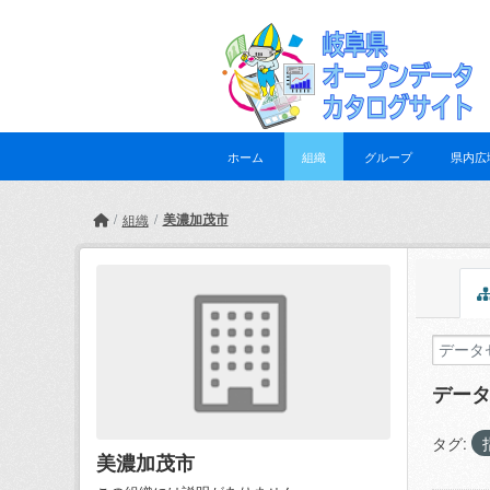
Skip to main content
ホーム
組織
グループ
県内広
美濃加茂市
組織
デー
タグ:
美濃加茂市