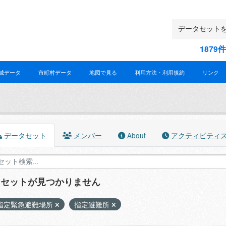
187
域データ
市町村データ
地図で見る
利用方法・利用規約
リンク
データセット
メンバー
About
アクティビティ
タセットが見つかりません
指定緊急避難場所
指定避難所