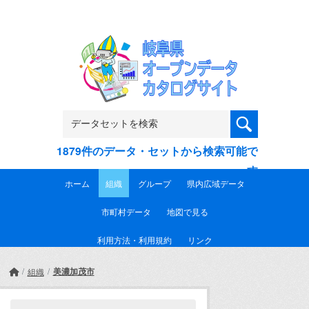
Skip to main content
1879件のデータ・セットから検索可能で
す
ホーム
組織
グループ
県内広域データ
市町村データ
地図で見る
利用方法・利用規約
リンク
美濃加茂市
組織