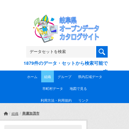
Skip to main content
1879件のデータ・セットから検索可能で
す
ホーム
組織
グループ
県内広域データ
市町村データ
地図で見る
利用方法・利用規約
リンク
美濃加茂市
組織