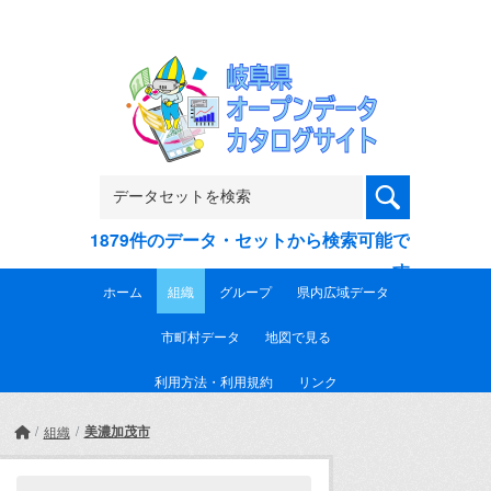
Skip to main content
1879件のデータ・セットから検索可能で
す
ホーム
組織
グループ
県内広域データ
市町村データ
地図で見る
利用方法・利用規約
リンク
美濃加茂市
組織