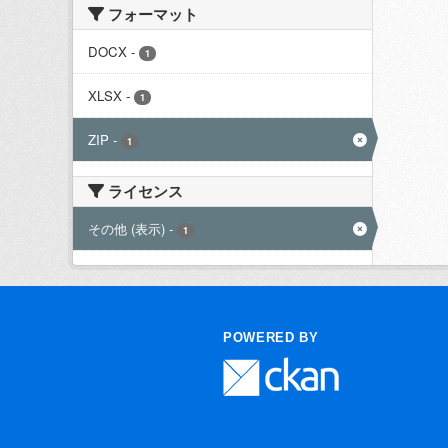
フォーマット
DOCX
-
1
XLSX
-
1
ZIP
-
1
ライセンス
その他 (表示)
-
1
POWERED BY