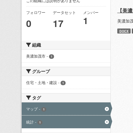
この組織には説明がありません
【美濃
フォロワー
データセット
メンバー
1
0
17
美濃加
DOCX
組織
美濃加茂市
-
1
グループ
住宅・土地・建設
-
1
タグ
マップ
-
1
統計
-
1