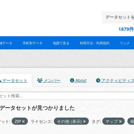
187
域データ
市町村データ
地図で見る
利用方法・利用規約
リンク
データセット
メンバー
About
アクティビティ
のデータセットが見つかりました
ット:
ZIP
ライセンス:
その他 (表示)
タグ:
マップ