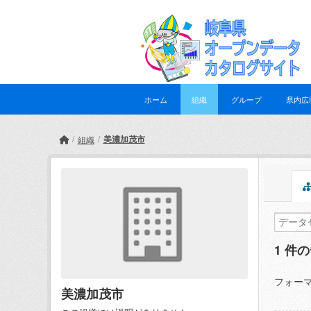
Skip to main content
ホーム
組織
グループ
県内広
美濃加茂市
組織
1 件
フォーマ
美濃加茂市