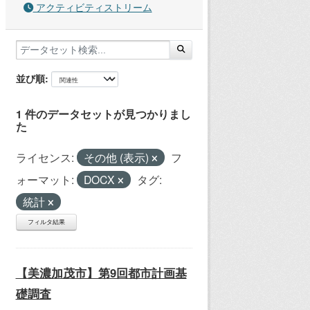
アクティビティストリーム
並び順
1 件のデータセットが見つかりまし
た
ライセンス:
その他 (表示)
フ
ォーマット:
DOCX
タグ:
統計
フィルタ結果
【美濃加茂市】第9回都市計画基
礎調査