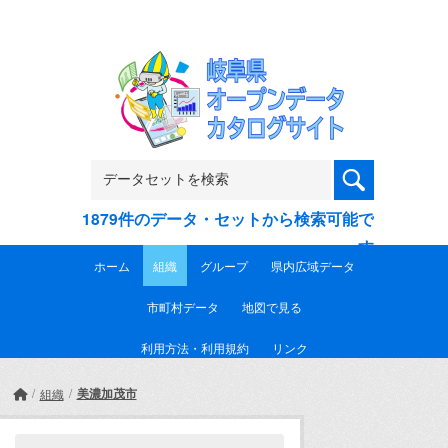
Skip to main content
1879件のデータ・セットから検索可能で
す
ホーム
組織
グループ
県内広域データ
市町村データ
地図で見る
利用方法・利用規約
リンク
美濃加茂市
組織