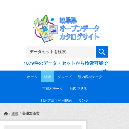
Skip to main content
1879件のデータ・セットから検索可能で
す
ホーム
組織
グループ
県内広域データ
市町村データ
地図で見る
利用方法・利用規約
リンク
美濃加茂市
組織