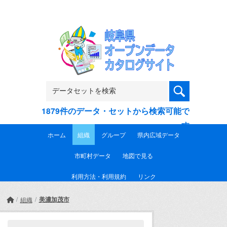
Skip to main content
1879件のデータ・セットから検索可能で
す
ホーム
組織
グループ
県内広域データ
市町村データ
地図で見る
利用方法・利用規約
リンク
美濃加茂市
組織