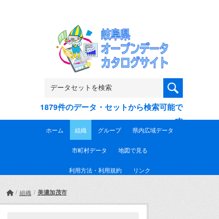
Skip to main content
1879件のデータ・セットから検索可能で
す
ホーム
組織
グループ
県内広域データ
市町村データ
地図で見る
利用方法・利用規約
リンク
美濃加茂市
組織