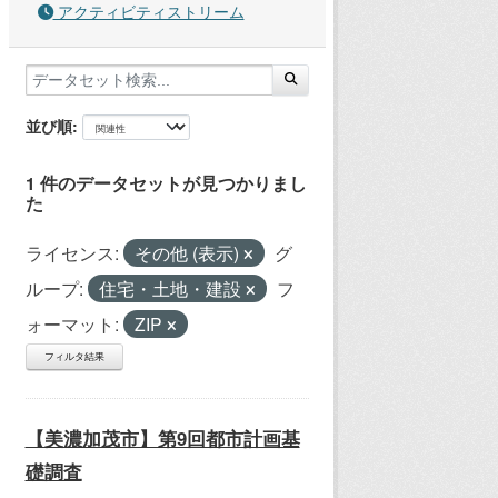
アクティビティストリーム
並び順
1 件のデータセットが見つかりまし
た
ライセンス:
その他 (表示)
グ
ループ:
住宅・土地・建設
フ
ォーマット:
ZIP
フィルタ結果
【美濃加茂市】第9回都市計画基
礎調査