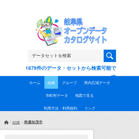
Skip to main content
1879件のデータ・セットから検索可能で
す
ホーム
組織
グループ
県内広域データ
市町村データ
地図で見る
利用方法・利用規約
リンク
美濃加茂市
組織