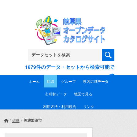
Skip to main content
1879件のデータ・セットから検索可能で
す
ホーム
組織
グループ
県内広域データ
市町村データ
地図で見る
利用方法・利用規約
リンク
美濃加茂市
組織