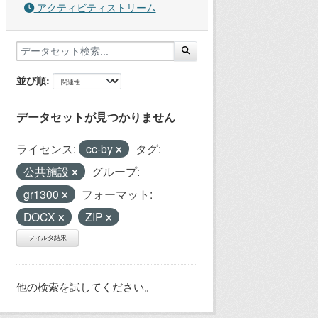
アクティビティストリーム
並び順
データセットが見つかりません
ライセンス:
cc-by
タグ:
公共施設
グループ:
gr1300
フォーマット:
DOCX
ZIP
フィルタ結果
他の検索を試してください。