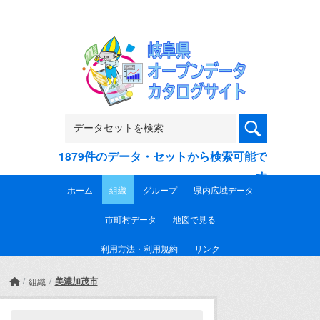
Skip to main content
1879件のデータ・セットから検索可能で
す
ホーム
組織
グループ
県内広域データ
市町村データ
地図で見る
利用方法・利用規約
リンク
美濃加茂市
組織