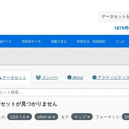
187
域データ
市町村データ
地図で見る
利用方法・利用規約
リンク
データセット
メンバー
About
アクティビティ
タセットが見つかりません
ス:
CC0-1.0
other-at
タグ:
マップ
フォーマット:
D