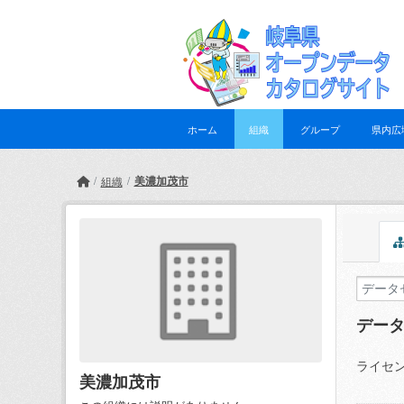
Skip to main content
ホーム
組織
グループ
県内広
美濃加茂市
組織
デー
ライセン
美濃加茂市