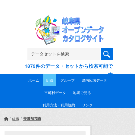
Skip to main content
1879件のデータ・セットから検索可能で
す
ホーム
組織
グループ
県内広域データ
市町村データ
地図で見る
利用方法・利用規約
リンク
美濃加茂市
組織