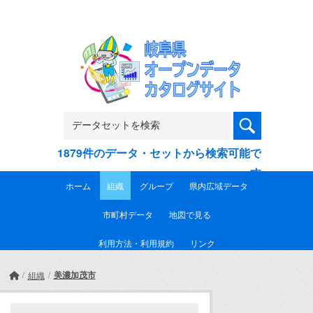
Skip to main content
1879件のデータ・セットから検索可能で
す
ホーム
組織
グループ
県内広域データ
市町村データ
地図で見る
利用方法・利用規約
リンク
美濃加茂市
組織