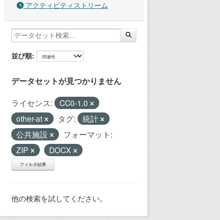
アクティビティストリーム
並び順
データセットが見つかりません
ライセンス:
CC0-1.0
other-at
タグ:
統計
公共施設
フォーマット:
ZIP
DOCX
フィルタ結果
他の検索を試してください。