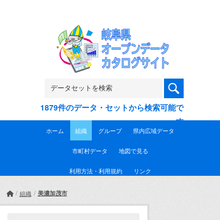
Skip to main content
1879件のデータ・セットから検索可能で
す
ホーム
組織
グループ
県内広域データ
市町村データ
地図で見る
利用方法・利用規約
リンク
美濃加茂市
組織