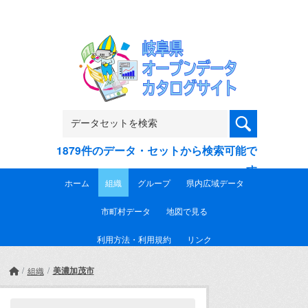
Skip to main content
1879件のデータ・セットから検索可能で
す
ホーム
組織
グループ
県内広域データ
市町村データ
地図で見る
利用方法・利用規約
リンク
美濃加茂市
組織