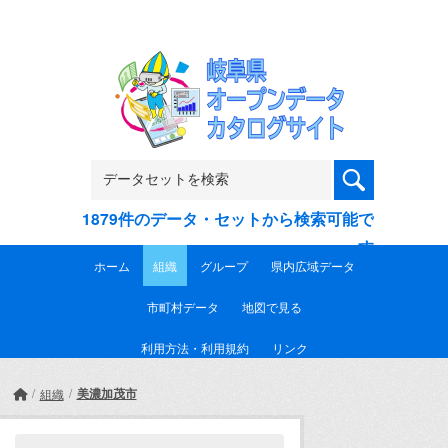
Skip to main content
1879件のデータ・セットから検索可能で
す
ホーム
組織
グループ
県内広域データ
市町村データ
地図で見る
利用方法・利用規約
リンク
美濃加茂市
組織