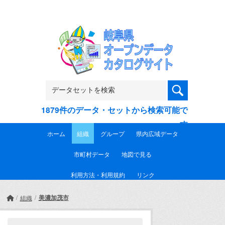
Skip to main content
1879件のデータ・セットから検索可能で
す
ホーム
組織
グループ
県内広域データ
市町村データ
地図で見る
利用方法・利用規約
リンク
美濃加茂市
組織