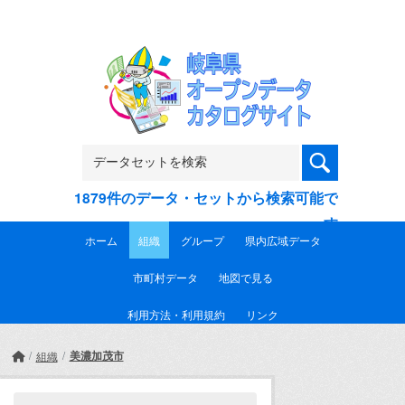
Skip to main content
1879件のデータ・セットから検索可能で
す
ホーム
組織
グループ
県内広域データ
市町村データ
地図で見る
利用方法・利用規約
リンク
美濃加茂市
組織