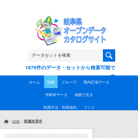
Skip to main content
1879件のデータ・セットから検索可能で
す
ホーム
組織
グループ
県内広域データ
市町村データ
地図で見る
利用方法・利用規約
リンク
美濃加茂市
組織