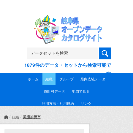
Skip to main content
1879件のデータ・セットから検索可能で
す
ホーム
組織
グループ
県内広域データ
市町村データ
地図で見る
利用方法・利用規約
リンク
美濃加茂市
組織