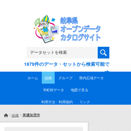
Skip to main content
1879件のデータ・セットから検索可能で
す
ホーム
組織
グループ
県内広域データ
市町村データ
地図で見る
利用方法・利用規約
リンク
美濃加茂市
組織