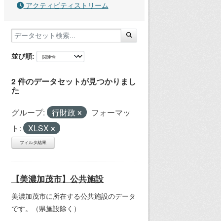
アクティビティストリーム
並び順
2 件のデータセットが見つかりまし
た
グループ:
行財政
フォーマッ
ト:
XLSX
フィルタ結果
【美濃加茂市】公共施設
美濃加茂市に所在する公共施設のデータ
です。（県施設除く）