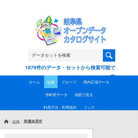
Skip to main content
1879件のデータ・セットから検索可能で
す
ホーム
組織
グループ
県内広域データ
市町村データ
地図で見る
利用方法・利用規約
リンク
美濃加茂市
組織