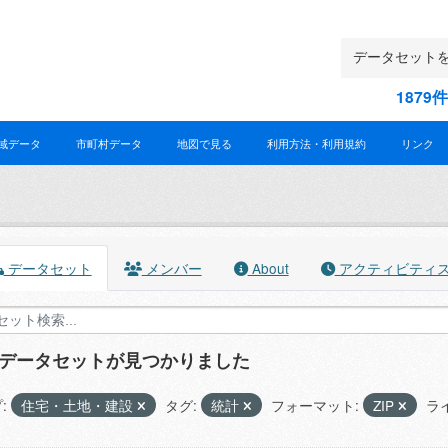
187
域データ
市町村データ
地図で見る
利用方法・利用規約
リンク
データセット
メンバー
About
アクティビティ
のデータセットが見つかりました
:
住宅・土地・建設
タグ:
統計
フォーマット:
ZIP
ラ