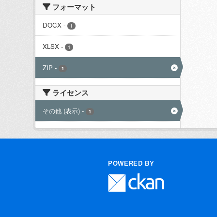
フォーマット
DOCX
-
1
XLSX
-
1
ZIP
-
1
ライセンス
その他 (表示)
-
1
POWERED BY