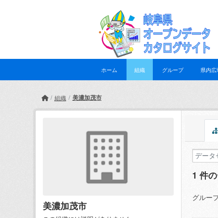
Skip to main content
ホーム
組織
グループ
県内広
美濃加茂市
組織
1 件
グループ
美濃加茂市