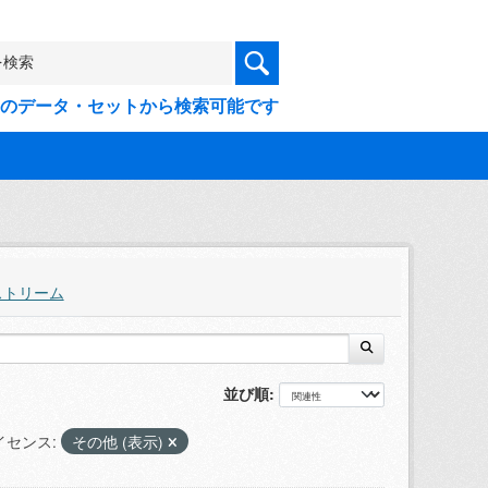
9件のデータ・セットから検索可能です
ストリーム
並び順
イセンス:
その他 (表示)