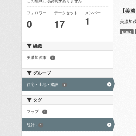
この組織には説明がありません
【美濃
フォロワー
データセット
メンバー
1
0
17
美濃加
DOCX
組織
美濃加茂市
-
1
グループ
住宅・土地・建設
-
1
タグ
マップ
-
1
統計
-
1